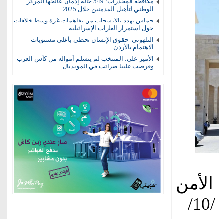
مكافحة المخدرات: 549 حالة إدمان عالجها المركز
الوطني لتأهيل المدمنين خلال 2025
حماس تهدد بالانسحاب من تفاهمات غزة وسط خلافات
حول استمرار الغارات الإسرائيلية
التلهوني: حقوق الإنسان تحظى بأعلى مستويات
الاهتمام بالأردن
الأمير علي: المنتخب لم يتسلم أمواله من كأس العرب
وفرضت علينا ضرائب في المونديال
الأمن
العام إنّه وفي يوم الثلاثاء الموافق 7 /10/