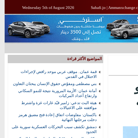
Wednesday 5th of August 2026
Sahafi.jo
|
Ammanxchange.
المواضيع الأكثر قراءة
قمة عمان.. موقف عربي موحد رافض لإجراءات
الاحتلال في القدس
بني مصطفى ومفوّض حقوق الإنسان يبحثان التعاون
أمانة عمان: الأزمة المرورية نتيجة للنمو السكاني
وارتفاع أعداد المركبات
هيئة البث تدعي: زامير قيّد غارات غزة واشترط
موافقته على الاغتيالات
باكستان: مفاوضات اتفاق إعادة فتح مضيق هرمز
دخلت مرحلتها النهائية
دمشق تكشف سبب التحركات العسكرية سورية على
الحدود