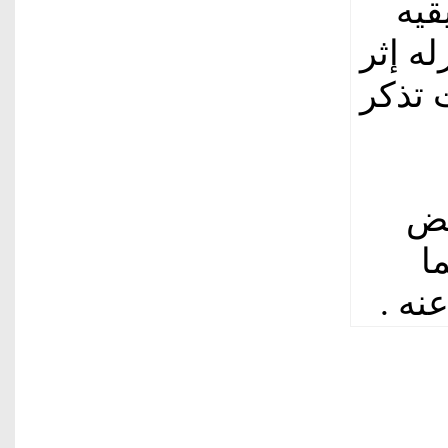
قيه
له إثر
 تذكر
بض
ا
نه .