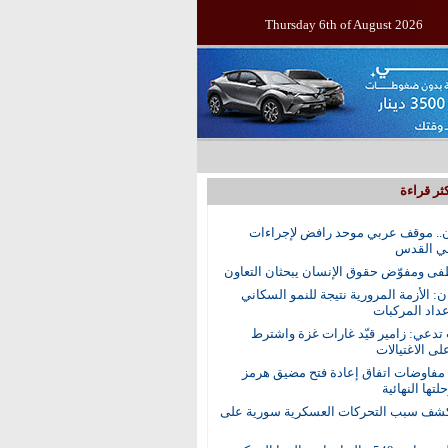
Thursday 6th of August 2026
ثر قراءة
.. موقف عربي موحد رافض لإجراءات
في القدس
ى ومفوّض حقوق الإنسان يبحثان التعاون
ن: الأزمة المرورية نتيجة للنمو السكاني
عداد المركبات
 تدعي: زامير قيّد غارات غزة واشترط
لى الاغتيالات
 مفاوضات اتفاق إعادة فتح مضيق هرمز
تها النهائية
ف سبب التحركات العسكرية سورية على