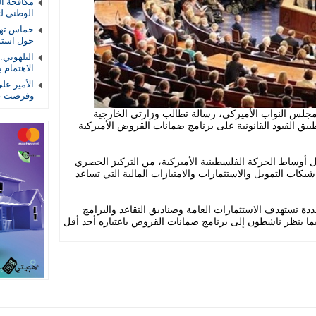
الوطني لتأ
حماس تهد
حول استمر
التلهوني
الاهتمام ب
الأمير عل
وفرضت عل
ئباً ديمقراطياً في مجلس النواب الأميركي، رسالة تطالب وزارتي الخارجية
بيق القيود القانونية على برنامج ضمانات القروض الأميركية
 أوساط الحركة الفلسطينية الأميركية، من التركيز الحصري
ات التمويل والاستثمارات والامتيازات المالية التي تساعد
دة تستهدف الاستثمارات العامة وصناديق التقاعد والبرامج
يما ينظر ناشطون إلى برنامج ضمانات القروض باعتباره أحد أقل