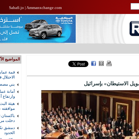
Sahafi.jo
|
Ammanxchange.com
المواضيع الأك
قمة عمان
الاحتلال 
ويل الاستيطان» بإسرائيل
بني مصطف
أمانة عما
وارتفاع أ
هيئة البث
موافقته ع
باكستان:
دخلت مرحل
دمشق تكش
الحدود