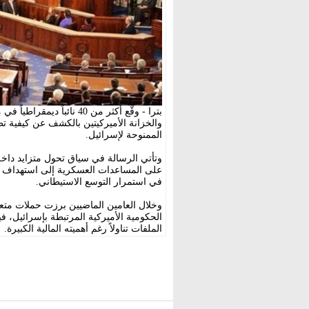
بترا - وقّع أكثر من 40 نا
والخزانة الأميركيتين بالكشف عن كيفية تط
الممنوحة لإسرائيل.
وتأتي الرسالة في سياق تحول متزايد داخل
على المساعدات العسكرية إلى استهداف شبك
في استمرار التوسع الاستيطاني.
وخلال العامين الماضيين برزت حملات متعد
الحكومية الأميركية المرتبطة بإسرائيل، ف
الملفات تناولاً رغم أهميته المالية الكبيرة.