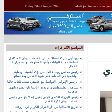
Friday 7th of August 2026
Sahafi.jo
|
Ammanxchange.
المواضيع الأكثر قراءة
زين أول شركة اتصالات تنال الاعتماد الدولي المتكامل
لأنظمة حماية البيانات وأمن المعلومات واستمرارية
الأعمال
ي
رئيس مجلس رؤساء الكنائس يؤكد أهمية الوصاية
الهاشمية في الحفاظ على هوية القدس ومقدساتها
الرئيس الإيراني: التواصل مع خامنئي صعب للغاية حاليا
نتنياهو : الفلسطينيون يريدون ابادتنا ولن نقيم دولتهم
الارهابية
رئيس الوزراء الكندي كارني يقول إنه لا يثق في رئيس
الاتحاد الدولي لكرة القدم
تخريج 80 طالبا من دار القرآن الكريم في الزرقاء