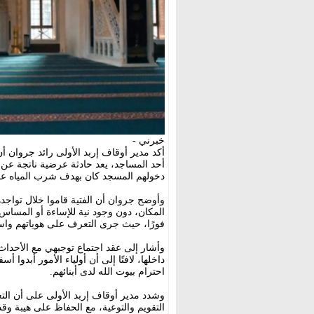
خبرني -
أكد مدير أوقاف إربد الأولى رائد جروان أ
أحد المساجد، يعد حادثة عرضية ناتجة عن
دخولهم المسجد كان بهدف شرب المياه 
وأوضح جروان أن الفتية قاموا خلال تواج
المكان، دون وجود نية للإساءة أو المساس ب
فورًا، حيث جرى التعرف على هوياتهم واست
وأشار إلى عقد اجتماع توجيهي مع الأحداث 
داخلها، لافتًا إلى أن أولياء الأمور أبدو
احترام بيوت الله لدى أبنائهم.
وشدد مدير أوقاف إربد الأولى على أن الت
التقويم والتوعية، مع الحفاظ على هيبة و