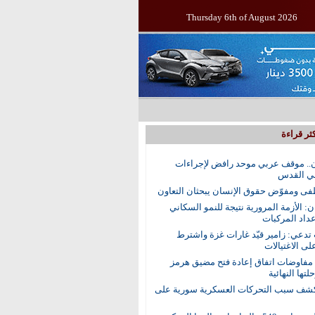
Thursday 6th of August 2026
ثر قراءة
.. موقف عربي موحد رافض لإجراءات
في القدس
ى ومفوّض حقوق الإنسان يبحثان التعاون
ن: الأزمة المرورية نتيجة للنمو السكاني
عداد المركبات
 تدعي: زامير قيّد غارات غزة واشترط
لى الاغتيالات
 مفاوضات اتفاق إعادة فتح مضيق هرمز
تها النهائية
ف سبب التحركات العسكرية سورية على