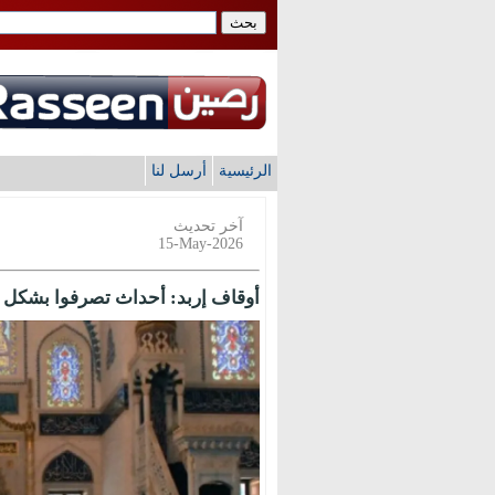
الرئيسية
أرسل لنا
آخر تحديث
15-May-2026
أوقاف إربد: أحداث تصرفوا بشكل غي