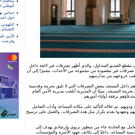
الوطني لتأ
حماس تهد
حول استمر
التلهوني
الاهتمام ب
الأمير عل
وفرضت عل
ن مقطع الفيديو المتداول، والذي أظهر تصرفات غير لائقة داخل
 تصرفات غير مقصودة من مجموعة من الأحداث، مشيرًا إلى أن
عقب خروجهم من مدارسهم.
دهم داخل المسجد ببعض التصرفات التي لا تليق بحرمة وقدسية
حرمة المسجد، مبينًا أن المديرية أبلغت مديرية الأمن العام
دعاؤهم برفقة أولياء أمورهم.
وذويهم، تم خلاله التأكيد على مكانة المساجد وآداب التعامل
ا أسفهم وتعهدوا بعدم تكرار مثل هذه التصرفات، والعمل على ترسيخ
عامل مع الحادثة جاء من منظور تربوي وإرشادي يهدف إلى
قدسية المساجد، داعيًا إلى تكاتف جهود الأسرة والمؤسسات