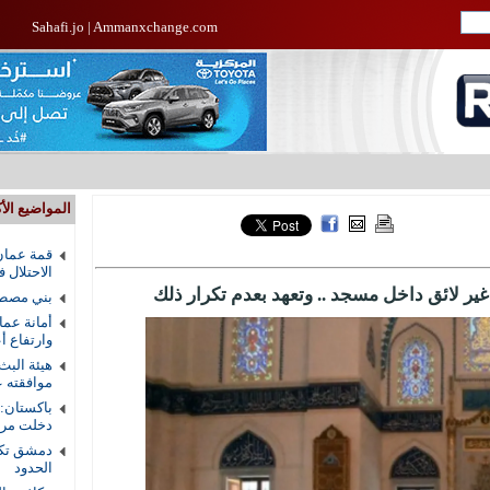
Sahafi.jo
|
Ammanxchange.com
المواضيع الأك
قمة عمان
الاحتلال 
ر لائق داخل مسجد .. وتعهد بعدم تكرار ذلك
بني مصطف
أمانة عما
وارتفاع أ
هيئة البث
موافقته ع
باكستان:
دخلت مرحل
دمشق تكش
الحدود