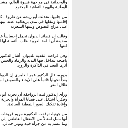
والوجدانية في مواجهة قسوة العالم، مشير
الوطنية والهوية الثقافية للمجتمع.
إقامتها وتنقلها في مدن بريطانية عدة، بي
على مزاج النصوص وبنيتها الشعرية.
وقالت إن قصائد الديوان تحمل إحساساً عمي
مضيفة أن اللغة العربية ظلت بالنسبة لها 
لغتها.
وفي قراءته النقدية للديوان، أشار الدكت
ناضجة تتداخل فيها الندبة والرماد والحنين،
أثرها البعيد في الذاكرة والروح.
بدوره، قال الدكتور عمر العامري إن الديوا
بعداً تخييلياً قائماً على الإيحاء والغموض
ظلال النص.
ورأى الدكتور ليث الرواجفة أن تجربة أبو ر
وفكرياً اشتغل على قضايا المرأة والحرية 
وإعادة تفكيك الصور النمطية السائدة.
من جهتها، توقفت الدكتورة مريم فريحات 
أنها تمثل انتقالاً من الانفعال العاطفي إ
وما تتسم به من جرأة فنية وتوتر جمالي.