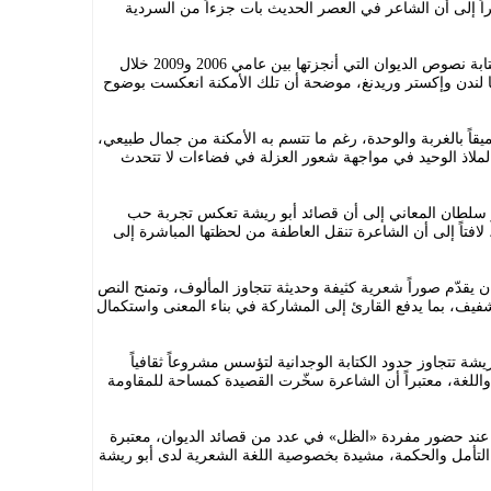
اً إلى أن الشاعر في العصر الحديث بات جزءاً من السردية
من جانبها، تحدثت أبو ريشة عن ظروف كتابة نصوص الديوان التي أنجزتها بين عامي 2006 و2009 خلال
نها لندن وإكستر وريدنغ، موضحة أن تلك الأمكنة انعكست بوضوح
قاً بالغربة والوحدة، رغم ما تتسم به الأمكنة من جمال طبيعي،
الملاذ الوحيد في مواجهة شعور العزلة في فضاءات لا تتحدث
ور سلطان المعاني إلى أن قصائد أبو ريشة تعكس تجربة حب
 لافتاً إلى أن الشاعرة تنقل العاطفة من لحظتها المباشرة إلى
ن يقدّم صوراً شعرية كثيفة وحديثة تتجاوز المألوف، وتمنح النص
 الشفيف، بما يدفع القارئ إلى المشاركة في بناء المعنى واستكمال
يشة تتجاوز حدود الكتابة الوجدانية لتؤسس مشروعاً ثقافياً
واللغة، معتبراً أن الشاعرة سخّرت القصيدة كمساحة للمقاومة
عند حضور مفردة «الظل» في عدد من قصائد الديوان، معتبرة
لى التأمل والحكمة، مشيدة بخصوصية اللغة الشعرية لدى أبو ريشة