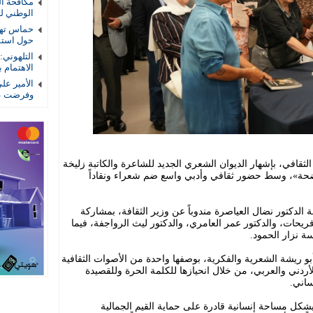
الوطني لتأ
حماس تهد
حول استمر
التلهوني
الاهتمام ب
الأمير عل
وفرضت عل
قافي، بإشهار الديوان الشعري الجديد للشاعرة والكاتبة زليخة
واضحة»، وسط حضور ثقافي وأدبي واسع ضم شعراء ونقاداً
 الدكتور نضال العياصرة مندوباً عن وزير الثقافة، بمشاركة
ريحات، والدكتور عمر العامري، والدكتور ليث الرواجفة، فيما
سة نزار الحمود.
بو ريشة الشعرية والفكرية، بوصفها واحدة من الأصوات الثقافية
ردني والعربي، من خلال انحيازها للكلمة الحرة وللقصيدة
ساني.
يشكل مساحة إنسانية قادرة على حماية القيم الجمالية