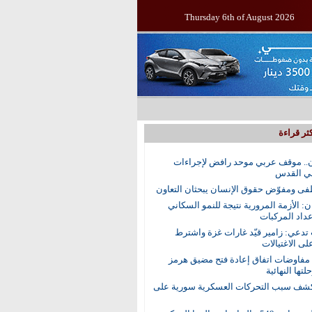
Thursday 6th of August 2026
ثر قراءة
.. موقف عربي موحد رافض لإجراءات
في القدس
ى ومفوّض حقوق الإنسان يبحثان التعاون
ن: الأزمة المرورية نتيجة للنمو السكاني
عداد المركبات
 تدعي: زامير قيّد غارات غزة واشترط
لى الاغتيالات
 مفاوضات اتفاق إعادة فتح مضيق هرمز
تها النهائية
ف سبب التحركات العسكرية سورية على