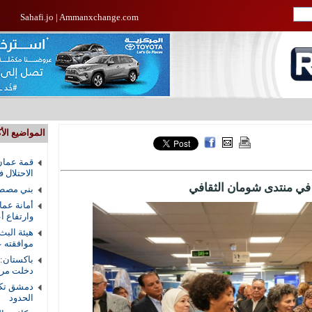
Sahafi.jo
|
Ammanxchange.com
المواضيع الأك
قمة عمان
الاحتلال 
 في منتدى شومان الثقافي
بني مصطف
أمانة عما
وارتفاع أ
هيئة البث
موافقته ع
باكستان:
دخلت مرحل
دمشق تكش
الحدود