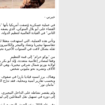
خبرني -
في عملية عسكرية وُصفت أمريكيا بأنها "با
القضاء على أبو بلال المنوكي، الذي يصفه 
الثاني" في القيادة العالمية لتنظيم الدولة،
وتأتي هذه العملية، التي استهدفت معقلا ل
تتقاسمها نيجيريا وتشاد والنيجر والكامير
ثقله بشكل لافت في السنوات الأخيرة نحو 
من "بوكو حرام" إلى قمة التنظيم
الآلاف وتشريد نحو مليوني شخص.
وبحسب تقارير أمنية ومحلية، فقد تدرّج ال
"مامان نور".
ولم يقتصر نشاطه على الداخل النيجيري، 
إلى دوره في تسهيل نقل المقاتلين إلى ليبيا خلال عامي 2015 و2016 لدع