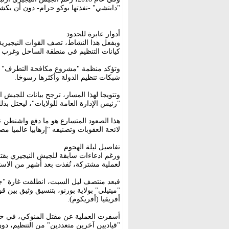
"دابتشي" -نفذتها بوكو حرام- دون أن يكش
أدوار عابرة للحدود
وبفعل هذا النشاط، تصف القوات النيجيرية 
كيانات التنظيم في منطقة الساحل وغرب أف
وتؤكد منظمة "مشروع مكافحة التطرف" أنه 
شبكات تنظيم الدولة وأكثرها رسوخا.
وتتويجا لهذا المسار، ترجح بيانات للجيش ال
"رئيس الإدارة العامة للولايات"، ليحتل بذل
لائحة العقوبات وتصنيفه "إرهابيا عالميا 
تفاصيل ليلة الهجوم
لعملية مشتركة، نُفذت بعد أشهر من الاست
فبعد منتصف ليل السبت، انطلقت غارة "جو
"ميتيلي" بولاية بورنو، بتنسيق وثيق بين ق
أفريقيا (أفريكوم).
أسفرت العملية عن مقتل المنوكي، في حين 
"قياديين آخرين متعددين" من التنظيم، د