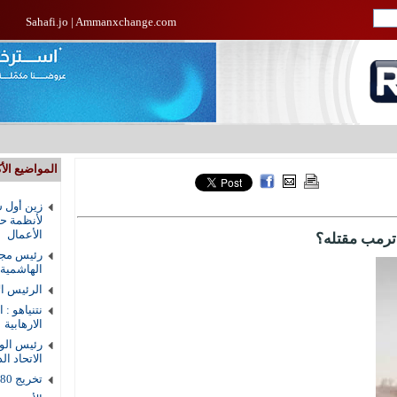
Sahafi.jo
|
Ammanxchange.com
المواضيع الأك
زين أول ش
لأنظمة حم
الأعمال
 ترمب مقتله؟
رئيس مجل
الهاشمية
الرئيس ال
نتنياهو : 
الارهابية
رئيس الوز
الاتحاد ال
تخريج 80 طالبا من دار القرآن الكريم في الزرقاء