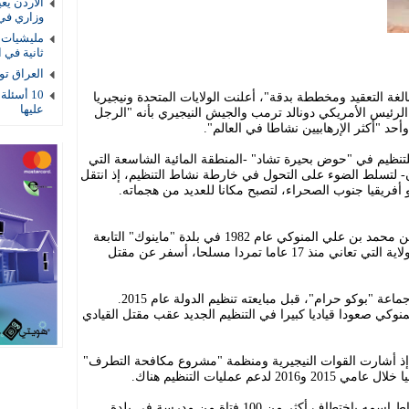
الأردن يع
وزاري في
مليشيات ا
ثانية في ا
العراق توقيف 4 عناصر أمنية بتهمة
10 أسئلة
لغة التعقيد ومخططة بدقة"، أعلنت الولايات المتحدة ونيجيريا
عليها
الرئيس الأمريكي دونالد ترمب والجيش النيجيري بأنه "الرجل
 وأحد "أكثر الإرهابيين نشاطا في العالم".
لتنظيم في "حوض بحيرة تشاد" -المنطقة المائية الشاسعة التي
ون- لتسلط الضوء على التحول في خارطة نشاط التنظيم، إذ انتقل
أفريقيا جنوب الصحراء، لتصبح مكانا للعديد من هجماته.
وفقا لمصادر إعلامية متعددة، وُلد أبو بكر بن محمد بن علي المنوكي عام 1982 في بلدة "ماينوك" التابعة
لولاية بورنو شمال شرقي نيجيريا، وهي الولاية التي تعاني منذ 17 عاما تمردا مسلحا، أسفر عن مقتل
وهناك، برز اسمه قياديا بارزا في صفوف جماعة "بوكو حرام"، قبل مبايعته تنظيم الدولة عام 2015.
منوكي صعودا قياديا كبيرا في التنظيم الجديد عقب مقتل القيادي
إذ أشارت القوات النيجيرية ومنظمة "مشروع مكافحة التطرف"
م عمليات التنظيم هناك.
وفي عام 2018، زعم الجيش النيجيري ارتباط اسمه باختطاف أكثر من 100 فتاة من مدرسة في بلدة