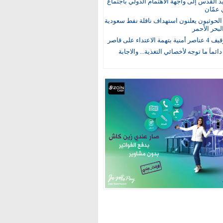
يد القدس إلى واجهة الاهتمام الدولي باجتماع
 عمّان
لحوثيون يعلنون استهداف ناقلة نفط سعودية
لبحر الأحمر
 الاعتداء على قاصر
 دائماً ما توجه لأخصائي التغذية... والاجابة