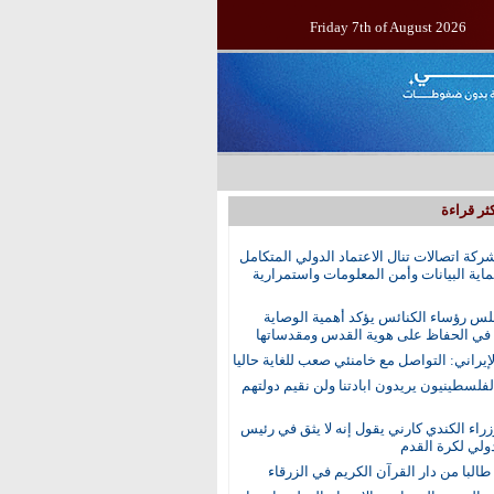
Friday 7th of August 2026
ثر قراءة
ركة اتصالات تنال الاعتماد الدولي المتكامل
اية البيانات وأمن المعلومات واستمرارية
س رؤساء الكنائس يؤكد أهمية الوصاية
 في الحفاظ على هوية القدس ومقدساتها
إيراني: التواصل مع خامنئي صعب للغاية حاليا
الفلسطينيون يريدون ابادتنا ولن نقيم دولتهم
راء الكندي كارني يقول إنه لا يثق في رئيس
دولي لكرة القدم