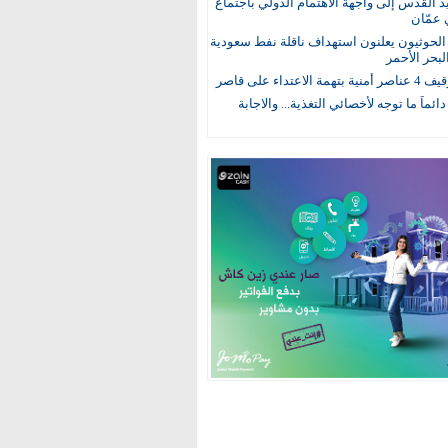
يد القدس إلى واجهة الاهتمام الدولي باجتماع
 عمّان
لحوثيون يعلنون استهداف ناقلة نفط سعودية
لبحر الأحمر
 الاعتداء على قاصر
 دائماً ما توجه لأخصائي التغذية... والاجابة