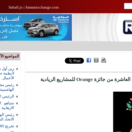
Sahafi.jo
|
Ammanxchange.com
المواضيع الأك
زين أول ش
لأنظمة حم
الأعمال
أورنج الأردن تطلق النسخة المحلية العاشرة من جائزة Orange للمشاريع الريادية
رئيس مجل
الهاشمية
الرئيس ال
نتنياهو : 
الارهابية
رئيس الوز
الاتحاد ال
تخريج 80 طالبا من دار القرآن الكريم في الزرقاء