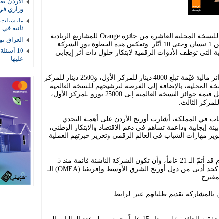
الأردن يع
وزاري في
مليشيات ا
ثانية في ا
أعلنت أورنج الأردن عن فتح باب التسجيل للنسخة المحلية العاشرة من جائزة Orange للمشاريع الريادية
العراق توقيف 4 عناصر أمنية بتهمة
المجتمعية لعام 2026، وذلك خلال الفترة من 1 نيسان وحتى 10 أيّار. وتعكس هذه الخطوة دور الشركة
10 أسئلة
ة التي توظف الأدوات الرقمية لابتكار حلول ذات أثر إيجابي
عليها
وسيحصل الفائزون الثلاثة الأوائل على جوائز مالية قيّمة تبلغ 4000 دينار للمركز الأول، و2500 دينار للمركز
لث في النسخة المحلية، بالإضافة إلى الفرصة لترشيحهم للنسخة العالمية
من الجائزة لاحقاً هذا العام. وبالمقابل، تصل قيمة جوائز النسخة العالمية إلى 25000 يورو للمركز الأول،
اب في المملكة، أشارت أورنج الأردن على أهمية التحدي
يئة إيجابية وداعمة تساهم في دعم الاقتصاد والابتكار الوطني،
وير مهارات الشباب في العالم الرقمي وتعزيز خبرتهم العملية
وتشمل شروط المشاركة أن يكون المتقدم قد أتمّ الـ 21 عاماً، وأن تكون الشركة الناشئة قائمة منذ 5
سنوات فأقل، مع تواجدها في دولة واحدة كحد أدنى من دول أورنج الشرق الأوسط وإفريقيا (OMEA) الـ
 بالمشاركة تقديم طلباتهم عبر الرابط
وتجدر الإشارة إلى النجاح الاستثنائي الذي حققته الجائزة على مدار 15 عاماً، حيث وصل عدد الطلبات إلى