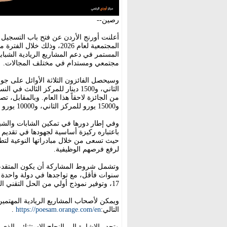
رصين--
المستمر في دعم المشاريع الريادية الشبابي
مجتمعي ومستدام في مختلف المجالات.
الثاني، و1500 دينار للمركز الثا
و15000 يورو للمركز الثاني، و10000 يورو للمركز الثالث.
وفي إطار دورها في تمكين الشابات والشب
باعتباره ركيزة أساسية لجهودها في تقديم ب
حيث تسعى من خلال مبادراتها النوعية لتط
لرفع فرصهم الوظيفية.
17، وتوفير نموذج أولي من الحل التقني المقترح.
ويمكن لأصحاب المشاريع الريادية المهتمين
التالي:
https://poesam.orange.com/en
.