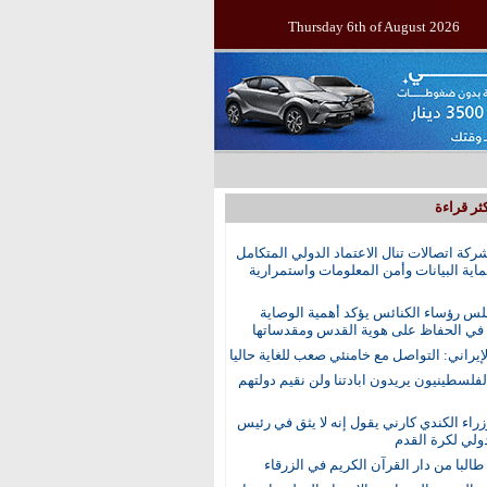
Thursday 6th of August 2026
ثر قراءة
ركة اتصالات تنال الاعتماد الدولي المتكامل
اية البيانات وأمن المعلومات واستمرارية
س رؤساء الكنائس يؤكد أهمية الوصاية
 في الحفاظ على هوية القدس ومقدساتها
إيراني: التواصل مع خامنئي صعب للغاية حاليا
الفلسطينيون يريدون ابادتنا ولن نقيم دولتهم
راء الكندي كارني يقول إنه لا يثق في رئيس
دولي لكرة القدم