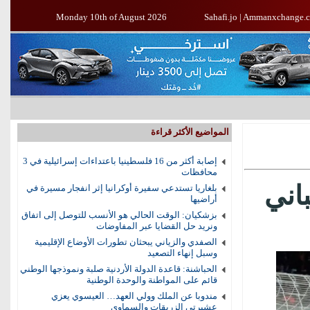
Monday 10th of August 2026
Sahafi.jo
|
Ammanxchange.
المواضيع الأكثر قراءة
إصابة أكثر من 16 فلسطينيا باعتداءات إسرائيلية في 3
محافظات
اني
بلغاريا تستدعي سفيرة أوكرانيا إثر انفجار مسيرة في
أراضيها
بزشكيان: الوقت الحالي هو الأنسب للتوصل إلى اتفاق
ونريد حل القضايا عبر المفاوضات
الصفدي والزياني يبحثان تطورات الأوضاع الإقليمية
وسبل إنهاء التصعيد
الحباشنة: قاعدة الدولة الأردنية صلبة ونموذجها الوطني
قائم على المواطنة والوحدة الوطنية
مندوبا عن الملك وولي العهد… العيسوي يعزي
عشيرتي الزريقات والسماوي