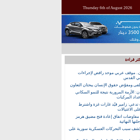
Thursday 6th of August 2026
ثر قراءة
.. موقف عربي موحد رافض لإجراءات
في القدس
ى ومفوّض حقوق الإنسان يبحثان التعاون
ن: الأزمة المرورية نتيجة للنمو السكاني
عداد المركبات
 تدعي: زامير قيّد غارات غزة واشترط
لى الاغتيالات
 مفاوضات اتفاق إعادة فتح مضيق هرمز
تها النهائية
ف سبب التحركات العسكرية سورية على