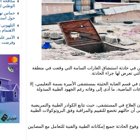
الوطني لتأ
حماس تهد
حول استمر
التلهوني
الاهتمام ب
الأمير عل
وفرضت عل
بين في حادثة استنشاق الغازات السامة التي وقعت في منطقة
 التي تعرض لها جراء الحادثة.
في قسم العناية الحثيثة بمستشفى الأميرة بسمة التعليمي، إلا
ت الماضية، ما أدى إلى وفاته رغم الجهود الطبية المبذولة
ا يتلقون العلاج في المستشفى، حيث تتابع الكوادر الطبية والتمريضية
أن حالتهم تخضع للتقييم والمراقبة وفق البروتوكولات الطبية
ع الحادثة جميع إمكاناته الطبية والفنية للتعامل مع المصابين