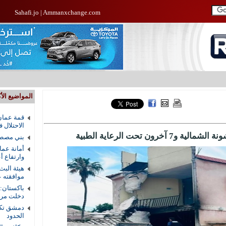
Sahafi.jo
|
Ammanxchange.com
المواضيع الأك
قمة عمان
الاحتلال 
رون تحت الرعاية الطبية
بني مصطف
أمانة عما
وارتفاع أ
هيئة البث
موافقته ع
باكستان:
دخلت مرحل
دمشق تكش
الحدود