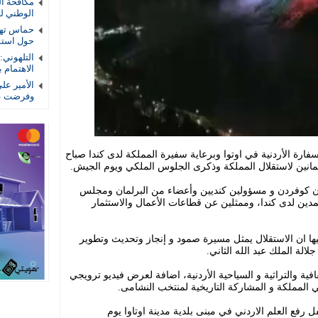
الوطني لتأ
حماس تهد
حول استمر
التلهوني
الاهتمام ب
الأمير عل
وفرضت عل
فارة الأردنية في اوتوا وبرعاية سفيرة المملكة لدى كندا صباح
مانين لاستقلال المملكة وذكرى الجلوس الملكي ويوم الجيش.
ان كوفردن و مسؤولين كنديين وأعضاء من البرلمان ومجلس
مدين لدى كندا، وممثلين عن قطاعات الأعمال والاستثمار
ا ان الاستقلال يمثل مسيرة صمود و إنجاز وتحديث وتطوير
الة الملك عبد الله الثاني.
ة والتراثية و السياحية الأردنية، اضافة لعرض فيديو ترويجي
لمملكة و المشاركة التاريخية لمنتخب النشامى.
ل رفع العلم الاردني في مبنى بلدية مدينة اوتاوا يوم