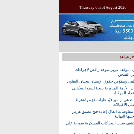
Thursday 6th of August 2026
ثر قراءة
.. موقف عربي موحد رافض لإجراءات
في القدس
ى ومفوّض حقوق الإنسان يبحثان التعاون
ن: الأزمة المرورية نتيجة للنمو السكاني
عداد المركبات
 تدعي: زامير قيّد غارات غزة واشترط
لى الاغتيالات
 مفاوضات اتفاق إعادة فتح مضيق هرمز
تها النهائية
ف سبب التحركات العسكرية سورية على