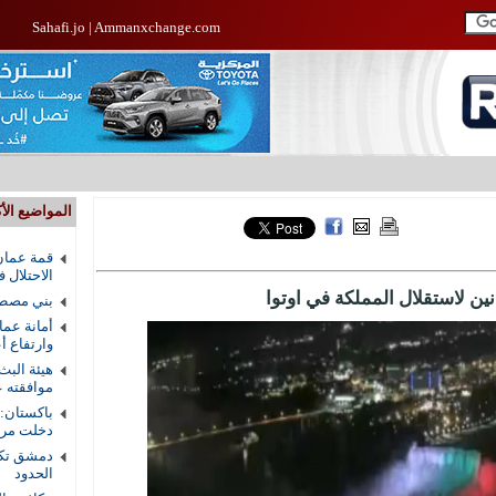
Sahafi.jo
|
Ammanxchange.com
المواضيع الأك
قمة عمان
الاحتلال 
ين لاستقلال المملكة في اوتوا
بني مصطف
أمانة عما
وارتفاع أ
هيئة البث
موافقته ع
باكستان:
دخلت مرحل
دمشق تكش
الحدود