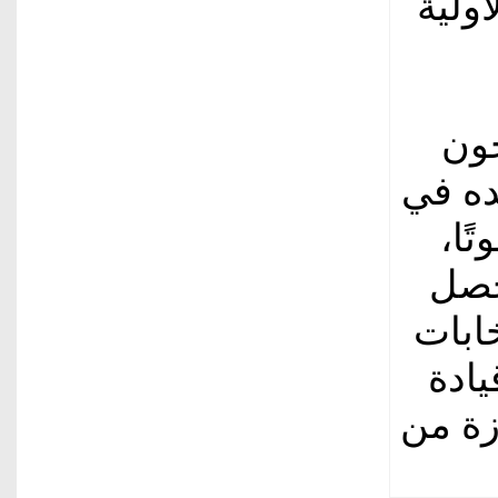
أولية
جون
، على مقعده في
ما نال (1877) صوتًا،
حصل
تخابات
يادة
زة من