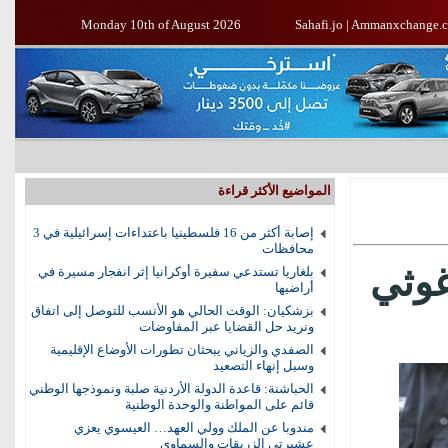
Monday 10th of August 2026
Sahafi.jo
|
Ammanxchange.
المواضيع الأكثر قراءة
إصابة أكثر من 16 فلسطينيا باعتداءات إسرائيلية في 3
محافظات
2002.. البرغوثي
بلغاريا تستدعي سفيرة أوكرانيا إثر انفجار مسيرة في
أراضيها
بزشكيان: الوقت الحالي هو الأنسب للتوصل إلى اتفاق
ونريد حل القضايا عبر المفاوضات
الصفدي والزياني يبحثان تطورات الأوضاع الإقليمية
وسبل إنهاء التصعيد
الحباشنة: قاعدة الدولة الأردنية صلبة ونموذجها الوطني
قائم على المواطنة والوحدة الوطنية
مندوبا عن الملك وولي العهد… العيسوي يعزي
عشيرتي الزريقات والسماوي