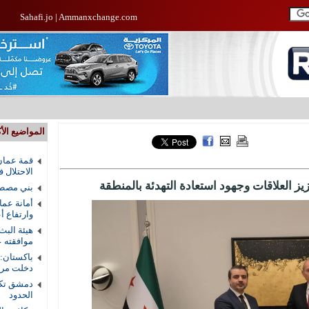
Sahafi.jo
|
Ammanxchange.com
المواضيع الأك
قمة عمان
الاحتلال 
يز العلاقات وجهود استعادة التهدئة بالمنطقة
بني مصطف
أمانة عما
وارتفاع أ
هيئة البث
موافقته ع
باكستان:
دخلت مرحل
دمشق تكش
الحدود