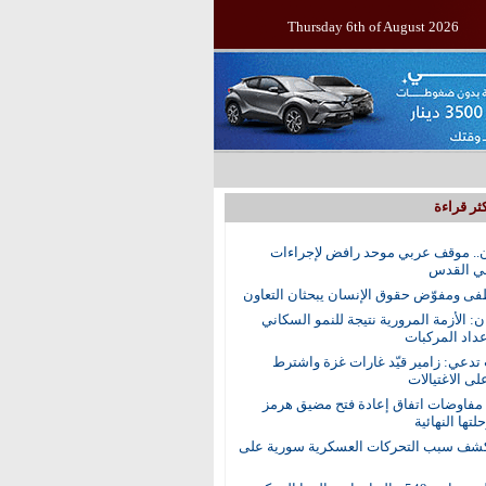
Thursday 6th of August 2026
ثر قراءة
.. موقف عربي موحد رافض لإجراءات
في القدس
ى ومفوّض حقوق الإنسان يبحثان التعاون
ن: الأزمة المرورية نتيجة للنمو السكاني
عداد المركبات
 تدعي: زامير قيّد غارات غزة واشترط
لى الاغتيالات
 مفاوضات اتفاق إعادة فتح مضيق هرمز
تها النهائية
ف سبب التحركات العسكرية سورية على