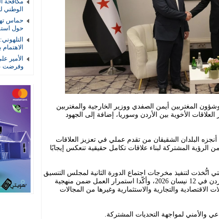
الوطني لتأ
حماس تهد
حول استمر
التلهوني
الاهتمام ب
الأمير عل
وفرضت عل
شؤون المغتربين أيمن الصفدي ووزير الخارجية والمغتربين
العلاقات الأخوية بين الأردن وسوريا، إضافة إلى الجهود
ا أنجزه البلدان الشقيقان من تقدم عملي في تعزيز العلاقات
لرؤية المشتركة لبناء علاقات تكامل حقيقية تنعكس إيجابًا
اتُّخذت لتنفيذ مخرجات اجتماع الدورة الثانية لمجلس التنسيق
الأعلى الأردني السوري الذي استضافه الأردن في 12 نيسان 2026، وأكّدا استمرار العمل ضمن منهجية
ت الاقتصادية والتجارية والاستثمارية وغيرها من المجالات
اعي والأمني لمواجهة التحديات المشتركة.