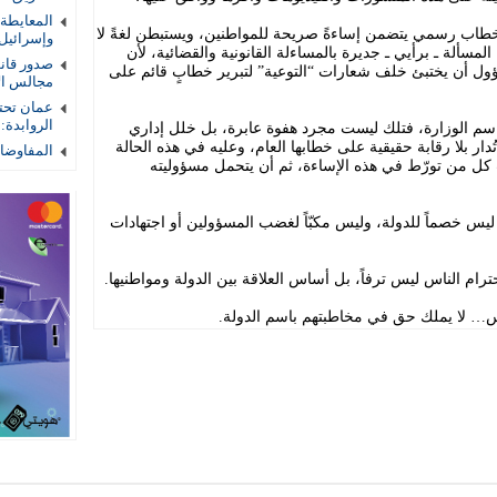
المعايطة
 خطاب رسمي يتضمن إساءةً صريحة للمواطنين، ويستبطن لغةً لا
وإسرائيل
لمسألة ـ برأيي ـ جديرة بالمساءلة القانونية والقضائية، لأن
صدور قان
سؤول أن يختبئ خلف شعارات “التوعية” لتبرير خطابٍ قائم على
مجالس الأم
عمان تحتض
الروابدة:
شر باسم الوزارة، فتلك ليست مجرد هفوة عابرة، بل خلل إداري
 بلا رقابة حقيقية على خطابها العام، وعليه في هذه الحالة
المفاوضات
سب كل من تورّط في هذه الإساءة، ثم أن يتحمل مسؤوليته
ليس خصماً للدولة، وليس مكبّاً لغضب المسؤولين أو اجتهادات
احترام الناس ليس ترفاً، بل أساس العلاقة بين الدولة ومواطنيها.
اس… لا يملك حق في مخاطبتهم باسم الدولة.