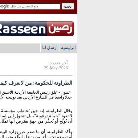
الرئيسية
أرسل لنا
آخر تحديث
29-May-2026
الطراونة للحكومة: من لايعرف كيف 
عمون - علق رئيس الجامعة الأردنية الاسبق الا
جدلا واسعا في الشارع الأردني بعد توبيخه الأر
وقال الطراونة، إنه حين تُخاطِب مؤسسةٌ رس
لا تعود “حملة توعوية”، بل تتحول إلى إسا
أن يُوبَّخ أو يُحقَّر من جهةٍ يفترض أنها تمثّل
وأكد الطراونة، أن ما صدر عن وزارة البيئة
أو تمييعه تحت أي مبرر: هل اطّلع وزير الب