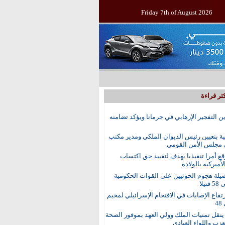
Friday 7th of August 2026
ثر قراءة
ين التفجير الإرهابي في جرمانا ويؤكد تضامنه
ية بتعيين رئيس الديوان الملكي ومدير مكتب
 مجلس الأمن القومي
ع أمرا تنفيذيا يهدف لتقييد حق اكتساب
أميركية بالولادة
يلة هجوم الحوثيين على القوات الحكومية
تيلا
رتفاع الإصابات في الاقتحام الإسرائيلي لمخيم
4
نقل تمنيات الملك وولي العهد بموفور الصحة
عزب واللواء العبادي