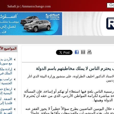
Sahafi.jo
|
Ammanxchange.com
المواضيع الأك
الأردن يد
مع سوريا
يحترم الناس لا يملك مخاطبتهم باسم الدولة
إرادة ملك
الملك في
ستاذ الدكتور اخليف الطراونة، على منشور وزارة البيئة الذي اثار
ترامب يوق
دنيين.
الجنسية ال
ارتفاع حص
مية الناس بلغةٍ فيها استعلاء أو تهكم أو إساءة، فإن المسألة
اليمنية إلى 58 ق
ءة مباشرة لكرامة المواطن الأردني، الذي من حقه أن يُحترم لا
الضفة.. ا
 الدولة وهيبتها.
قلنديا إلى 8
 خلال اليومين الماضيين يطرح سؤالاً خطيراً لا يجوز القفز عنه
العيسوي ي
يئة على هذه المنشورات والفيديوهات وأقرّها ووافق عليها؟
للفريق ال