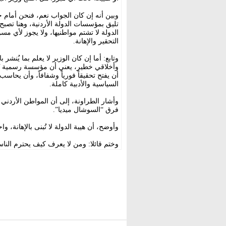
وبين أنه إن كان الجواب نعم، فنحن أمام
تليق بمؤسسات الدولة الأردنية، وهنا تصبح ا
الدولة لا تشتم مواطنيها، ولا يجوز لأي م
التحقير والإهانة.
وتابع: أما إن كان الوزير لا يعلم بما يُن
وأخلاقي خطير، يعني أن مؤسسة رسمية تُدار
أن يفتح تحقيقاً فورياً وشفافاً، وأن يحا
السياسية والأدبية كاملة.
وأشار الطراونة، إلى أن المواطن الأردني 
فرق “السوشال ميديا”.
وأوضح، أن هيبة الدولة لا تُبنى بالإهانة، و
وختم قائلا: ومن لا يعرف كيف يحترم الن